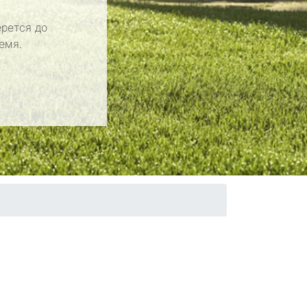
рется до
емя.