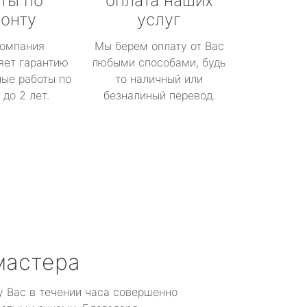
ты по
оплата наших
онту
услуг
омпания
Мы берем оплату от Вас
яет гарантию
любыми способами, будь
ые работы по
то наличный или
до 2 лет.
безналиный перевод.
мастера
у Вас в течении часа совершенно