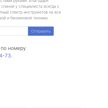
устыми руками. Благодаря
 спиной у специалиста всегда с
лный спектр инструметов на все
ой и бензиновой техники.
Отправить
 по номеру
44-73
.