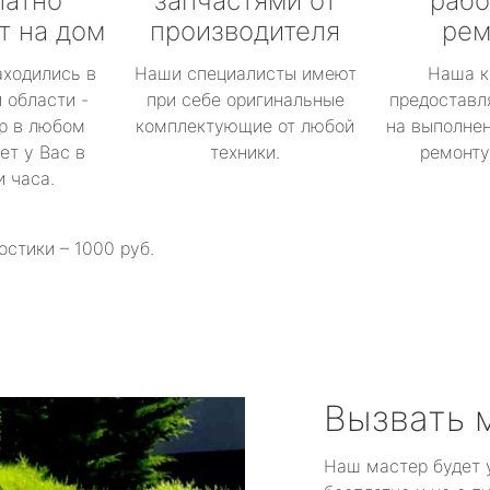
латно
запчастями от
рабо
т на дом
производителя
рем
аходились в
Наши специалисты имеют
Наша к
 области -
при себе оригинальные
предоставл
р в любом
комплектующие от любой
на выполнен
ет у Вас в
техники.
ремонту 
и часа.
остики – 1000 руб.
Вызвать 
Наш мастер будет 