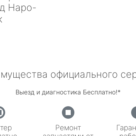
д Наро-
к
мущества официального се
Выезд и диагностика Бесплатно!*
тер
Ремонт
Гаран