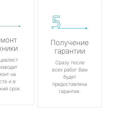
монт
Получение
хники
гарантии
циалист
Сразу после
изводит
всех работ Вам
монт на
будет
сте и в
предоставлена
кий срок.
гарантия.