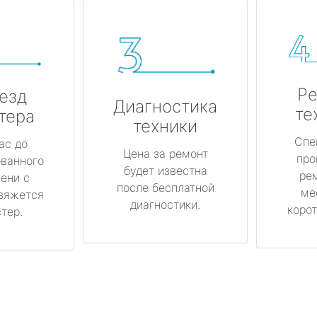
Ре
езд
Диагностика
те
тера
техники
Спе
ас до
Цена за ремонт
про
ованного
будет известна
ре
ени с
после бесплатной
ме
вяжется
диагностики.
корот
тер.