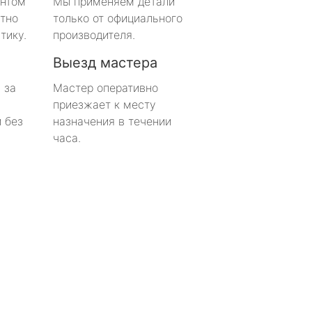
онтом
Мы применяем детали
тно
только от официального
тику.
производителя.
Выезд мастера
 за
Мастер оперативно
приезжает к месту
 без
назначения в течении
часа.