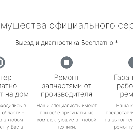
мущества официального се
Выезд и диагностика Бесплатно!*
тер
Ремонт
Гаран
латно
запчастями от
рабо
т на дом
производителя
рем
аходились в
Наши специалисты имеют
Наша к
 области -
при себе оригинальные
предоставл
р в любом
комплектующие от любой
на выполнен
ет у Вас в
техники.
ремонту 