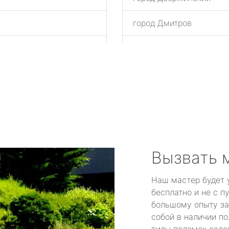
город Дмитров
город Домодедово
город Дрезна
город Дубна
город Егорьевск
город Железнодорожны
Вызвать 
город Жуковский
Наш мастер будет 
бесплатно и не с п
город Зарайск
большому опыту за
собой в наличии по
город Звенигород