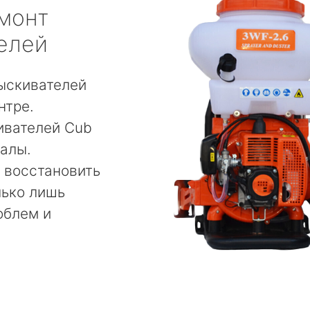
монт
елей
ыскивателей
нтре.
ивателей Cub
алы.
 восстановить
лько лишь
облем и