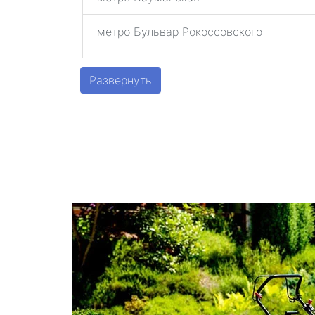
метро Бульвар Рокоссовского
метро Беговая
Развернуть
метро Алексеевская
метро Алтуфьево
метро Аэропорт
метро Волоколамская
метро Воробьевы горы
метро Волгоградский проспект
метро Бабушкинская