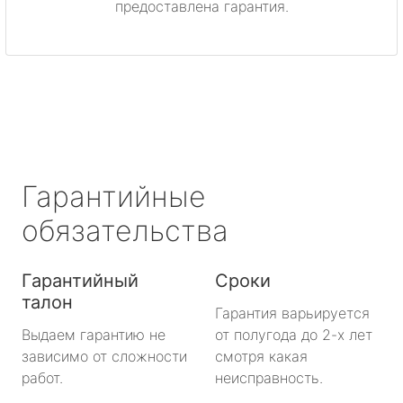
предоставлена гарантия.
метро Митино
метро Охотный ряд
метро Лермонтовский проспект
метро Ленинский проспект
Гарантийные
метро Нагорная
обязательства
метро Кантемировская
Гарантийный
Сроки
талон
метро Молодежная
Гарантия варьируется
Выдаем гарантию не
от полугода до 2-х лет
метро Преображенская площадь
зависимо от сложности
смотря какая
работ.
неисправность.
метро Октябрьское поле