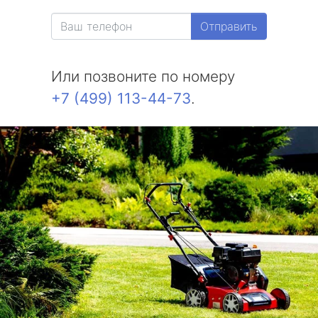
метро Белорусская
Отправить
метро Измайловская
Или позвоните по номеру
метро Красносельская
+7 (499) 113-44-73
.
метро Выхино
метро Беляево
метро Бибирево
метро Водный стадион
метро Курская
метро Комсомольская