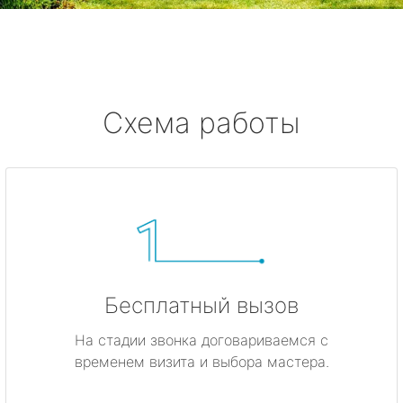
метро Жулебино
метро Ботанический сад
метро Боровицкая
Схема работы
метро Войковская
метро Кунцевская
метро Кропоткинская
метро Китай-город
Бесплатный вызов
метро ВДНХ
На стадии звонка договариваемся с
временем визита и выбора мастера.
метро Владыкино