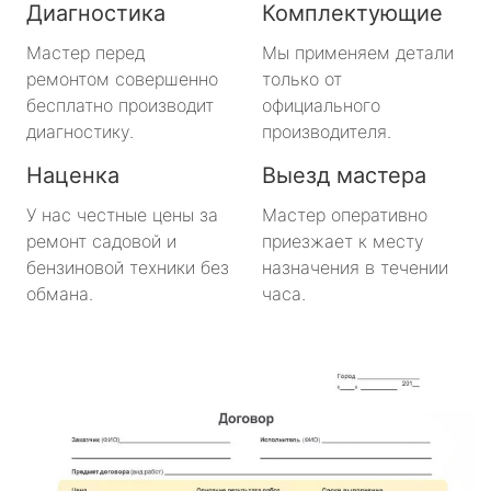
Диагностика
Комплектующие
метро Медведково
Мастер перед
Мы применяем детали
ремонтом совершенно
только от
метро Нахимовский Проспект
бесплатно производит
официального
диагностику.
производителя.
метро Коломенская
Наценка
Выезд мастера
метро Парк Победы
У нас честные цены за
Мастер оперативно
ремонт садовой и
приезжает к месту
метро Парк Культуры
бензиновой техники без
назначения в течении
обмана.
часа.
метро Пролетарская
метро Новоясеневская
метро Отрадное
метро Маяковская