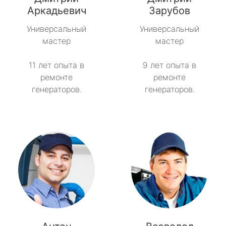
метро Пятницкое шоссе
Аркадьевич
Зарубов
Универсальный
Универсальный
метро Сокольники
мастер
мастер
метро Рязанский проспект
11 лет опыта в
9 лет опыта в
ремонте
ремонте
метро Профсоюзная
генераторов.
генераторов.
метро Савеловская
метро Речной вокзал
метро Семеновская
метро Спортивная
метро Спартак