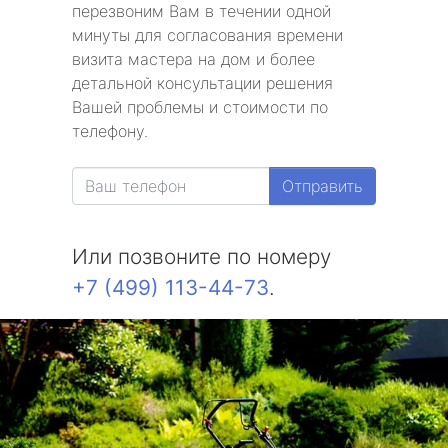
метро Славянский бульвар
перезвоним Вам в течении одной
минуты для согласования времени
метро Университет
визита мастера на дом и более
детальной консультации решения
метро Текстильщики
Вашей проблемы и стоимости по
телефону.
метро Сухаревская
Отправить
метро Тульская
метро Тверская
Или позвоните по номеру
+7 (499) 113-44-73
.
метро Смоленская
метро Черкизовская
метро Таганская
метро Тургеневская