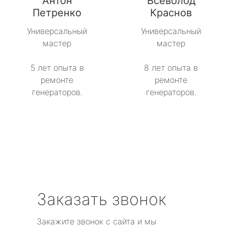
Антон
Всеволод
метро Рижская
Петренко
Краснов
метро Севастопольская
Универсальный
Универсальный
мастер
мастер
метро Сокол
5 лет опыта в
8 лет опыта в
метро Строгино
ремонте
ремонте
генераторов.
генераторов.
метро Тропарёво
метро Сходненская
метро Свиблово
метро Серпуховская
Заказать звонок
метро Театральная
Закажите звонок с сайта и мы