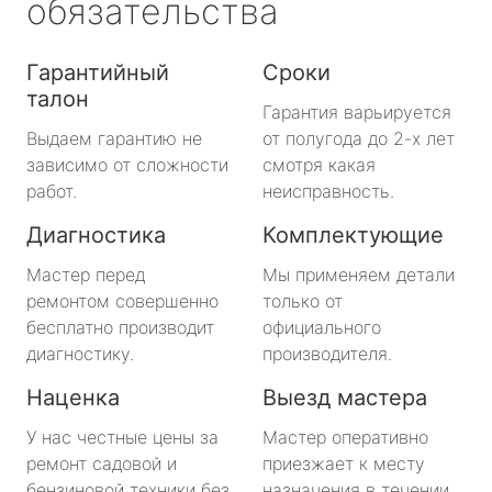
обязательства
Гарантийный
Сроки
талон
Гарантия варьируется
Выдаем гарантию не
от полугода до 2-х лет
зависимо от сложности
смотря какая
работ.
неисправность.
Диагностика
Комплектующие
Мастер перед
Мы применяем детали
ремонтом совершенно
только от
бесплатно производит
официального
диагностику.
производителя.
Наценка
Выезд мастера
У нас честные цены за
Мастер оперативно
ремонт садовой и
приезжает к месту
бензиновой техники без
назначения в течении