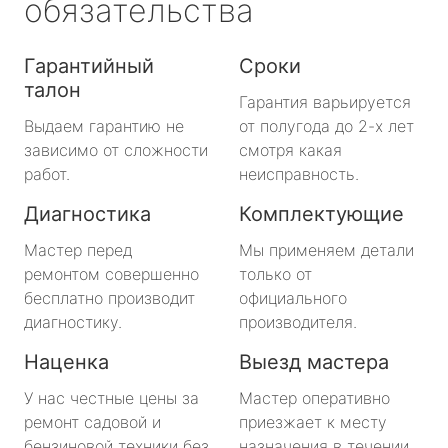
обязательства
Гарантийный
Сроки
талон
Гарантия варьируется
Выдаем гарантию не
от полугода до 2-х лет
зависимо от сложности
смотря какая
работ.
неисправность.
Диагностика
Комплектующие
Мастер перед
Мы применяем детали
ремонтом совершенно
только от
бесплатно производит
официального
диагностику.
производителя.
Наценка
Выезд мастера
У нас честные цены за
Мастер оперативно
ремонт садовой и
приезжает к месту
бензиновой техники без
назначения в течении