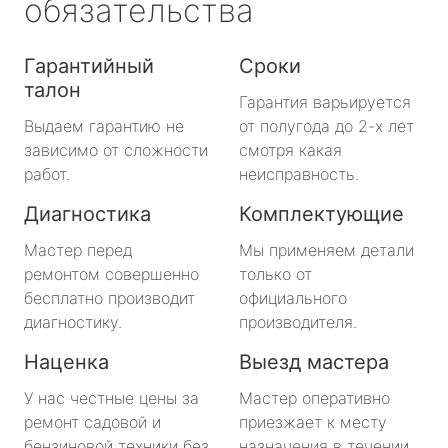
обязательства
Гарантийный
Сроки
талон
Гарантия варьируется
Выдаем гарантию не
от полугода до 2-х лет
зависимо от сложности
смотря какая
работ.
неисправность.
Диагностика
Комплектующие
Мастер перед
Мы применяем детали
ремонтом совершенно
только от
бесплатно производит
официального
диагностику.
производителя.
Наценка
Выезд мастера
У нас честные цены за
Мастер оперативно
ремонт садовой и
приезжает к месту
бензиновой техники без
назначения в течении