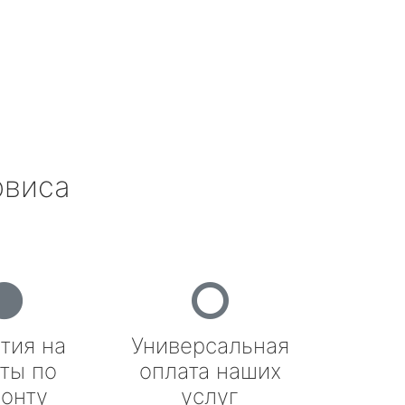
рвиса
тия на
Универсальная
ты по
оплата наших
онту
услуг