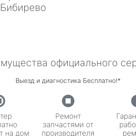
Бибирево
мущества официального се
Выезд и диагностика Бесплатно!*
тер
Ремонт
Гаран
латно
запчастями от
рабо
т на дом
производителя
рем