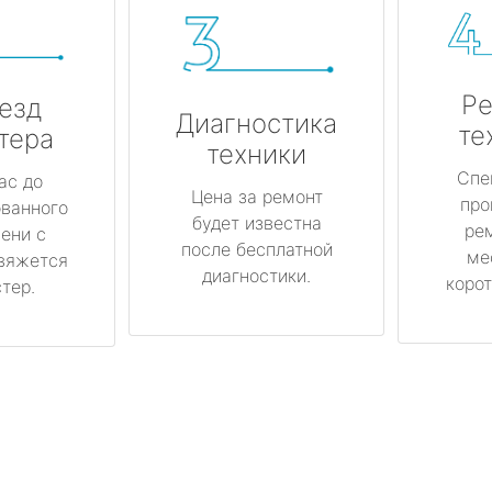
Ре
езд
Диагностика
те
тера
техники
Спе
ас до
Цена за ремонт
про
ованного
будет известна
ре
ени с
после бесплатной
ме
вяжется
диагностики.
корот
тер.