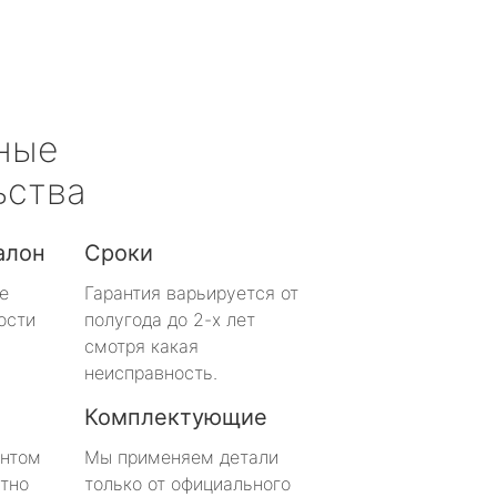
ные
ьства
алон
Сроки
е
Гарантия варьируется от
ости
полугода до 2-х лет
смотря какая
неисправность.
Комплектующие
онтом
Мы применяем детали
тно
только от официального