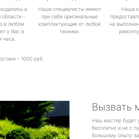
аходились в
Наши специалисты имеют
Наша к
 области -
при себе оригинальные
предоставл
р в любом
комплектующие от любой
на выполнен
ет у Вас в
техники.
ремонту 
и часа.
остики – 1000 руб.
Вызвать 
Наш мастер будет 
бесплатно и не с п
большому опыту за