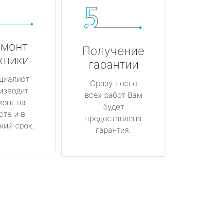
монт
Получение
хники
гарантии
циалист
Сразу после
изводит
всех работ Вам
монт на
будет
сте и в
предоставлена
кий срок.
гарантия.