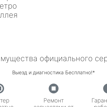
етро
Аллея
мущества официального се
Выезд и диагностика Бесплатно!*
тер
Ремонт
Гаран