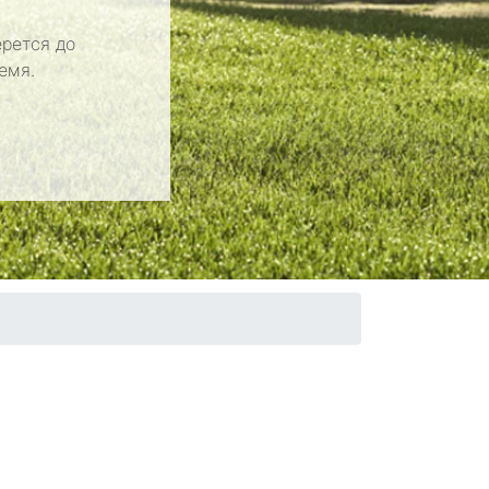
рется до
емя.