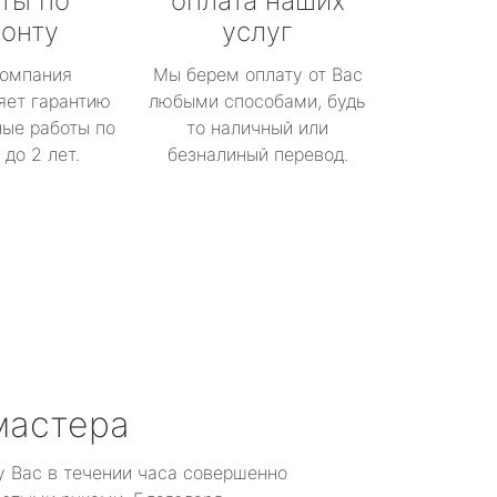
ты по
оплата наших
онту
услуг
омпания
Мы берем оплату от Вас
яет гарантию
любыми способами, будь
ые работы по
то наличный или
до 2 лет.
безналиный перевод.
мастера
у Вас в течении часа совершенно