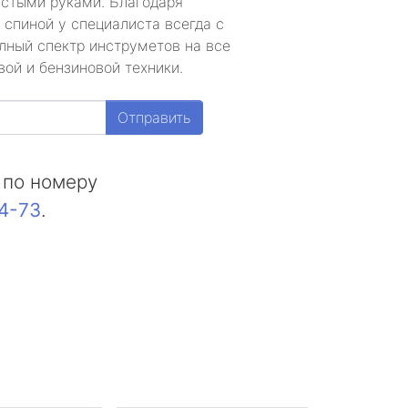
устыми руками. Благодаря
 спиной у специалиста всегда с
лный спектр инструметов на все
ой и бензиновой техники.
Отправить
 по номеру
44-73
.