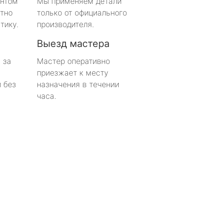
онтом
Мы применяем детали
тно
только от официального
тику.
производителя.
Выезд мастера
 за
Мастер оперативно
приезжает к месту
 без
назначения в течении
часа.