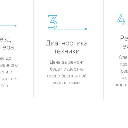
Ре
езд
Диагностика
те
тера
техники
Спе
ас до
Цена за ремонт
про
ованного
будет известна
ре
ени с
после бесплатной
ме
вяжется
диагностики.
корот
тер.