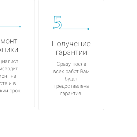
монт
Получение
хники
гарантии
циалист
Сразу после
изводит
всех работ Вам
монт на
будет
сте и в
предоставлена
кий срок.
гарантия.