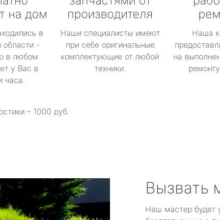
латно
запчастями от
рабо
т на дом
производителя
рем
аходились в
Наши специалисты имеют
Наша к
 области -
при себе оригинальные
предоставл
р в любом
комплектующие от любой
на выполнен
ет у Вас в
техники.
ремонту 
и часа.
остики – 1000 руб.
Вызвать 
Наш мастер будет 