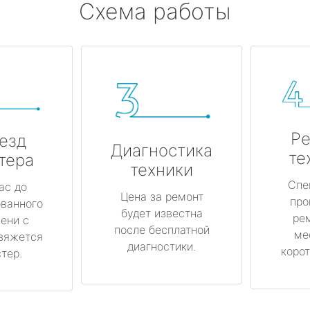
Схема работы
Ре
езд
Диагностика
те
тера
техники
Спе
ас до
Цена за ремонт
про
ованного
будет известна
ре
ени с
после бесплатной
ме
вяжется
диагностики.
корот
тер.