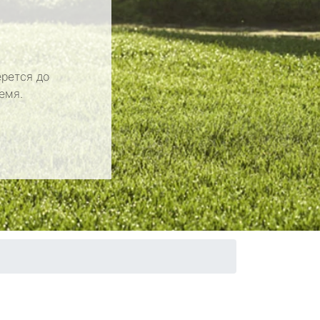
рется до
емя.