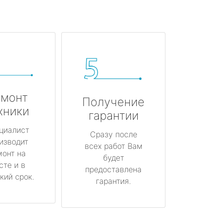
монт
Получение
хники
гарантии
циалист
Сразу после
изводит
всех работ Вам
монт на
будет
сте и в
предоставлена
кий срок.
гарантия.