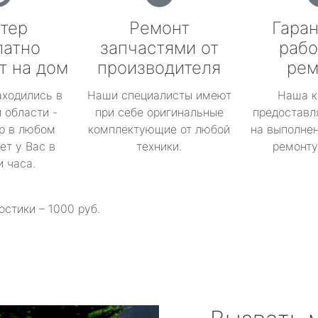
тер
Ремонт
Гаран
латно
запчастями от
рабо
т на дом
производителя
рем
аходились в
Наши специалисты имеют
Наша к
 области -
при себе оригинальные
предоставл
р в любом
комплектующие от любой
на выполнен
ет у Вас в
техники.
ремонту 
и часа.
остики – 1000 руб.