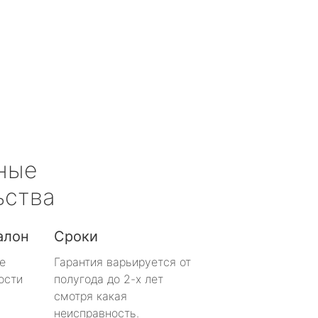
ные
ьства
алон
Сроки
е
Гарантия варьируется от
ости
полугода до 2-х лет
смотря какая
неисправность.