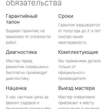
обязательства
Гарантийный
Сроки
талон
Гарантия варьируется
Выдаем гарантию не
от полугода до 2-х лет
зависимо от сложности
смотря какая
работ.
неисправность.
Диагностика
Комплектующие
Мастер перед
Мы применяем детали
ремонтом совершенно
только от
бесплатно производит
официального
диагностику.
производителя.
Наценка
Выезд мастера
У нас честные цены за
Мастер оперативно
ремонт садовой и
приезжает к месту
бензиновой техники без
назначения в течении