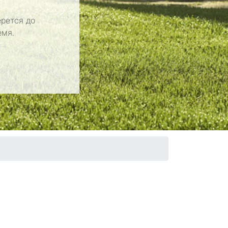
рется до
емя.