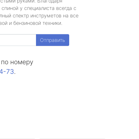
устыми руками. Благодаря
 спиной у специалиста всегда с
лный спектр инструметов на все
ой и бензиновой техники.
Отправить
 по номеру
44-73
.