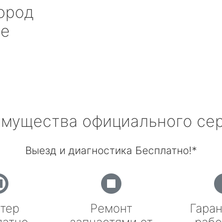
ород
е
мущества официального се
Выезд и диагностика Бесплатно!*
тер
Ремонт
Гаран