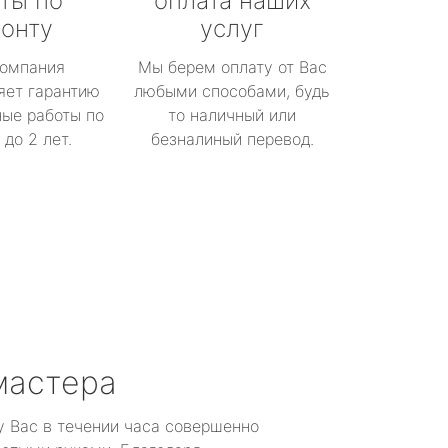
ты по
оплата наших
онту
услуг
омпания
Мы берем оплату от Вас
яет гарантию
любыми способами, будь
ые работы по
то наличный или
до 2 лет.
безналиный перевод.
мастера
у Вас в течении часа совершенно