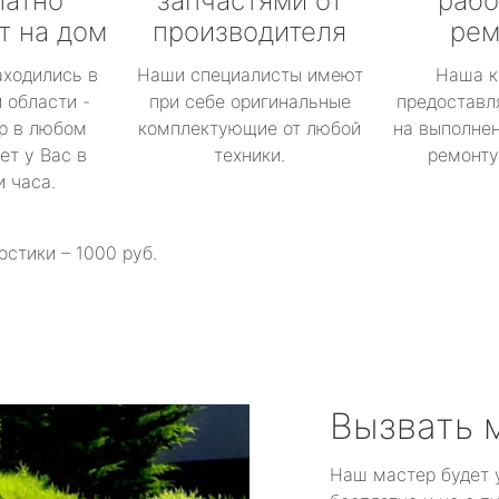
латно
запчастями от
рабо
т на дом
производителя
рем
аходились в
Наши специалисты имеют
Наша к
 области -
при себе оригинальные
предоставл
р в любом
комплектующие от любой
на выполнен
ет у Вас в
техники.
ремонту 
и часа.
остики – 1000 руб.
Вызвать 
Наш мастер будет 