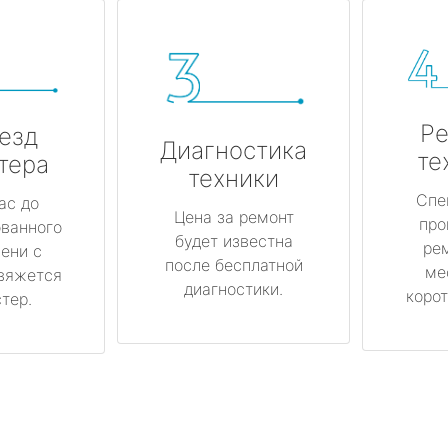
Ре
езд
Диагностика
те
тера
техники
Спе
ас до
Цена за ремонт
про
ованного
будет известна
ре
ени с
после бесплатной
ме
вяжется
диагностики.
корот
тер.