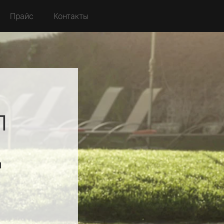
Прайс
Контакты
л
д