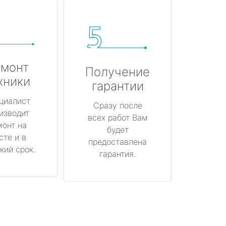
монт
Получение
хники
гарантии
циалист
Сразу после
изводит
всех работ Вам
монт на
будет
сте и в
предоставлена
кий срок.
гарантия.