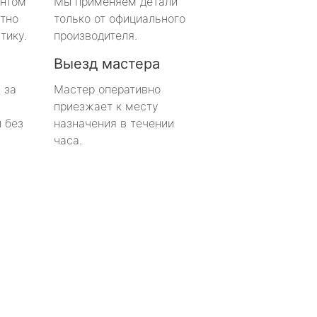
онтом
Мы применяем детали
тно
только от официального
тику.
производителя.
Выезд мастера
 за
Мастер оперативно
приезжает к месту
 без
назначения в течении
часа.