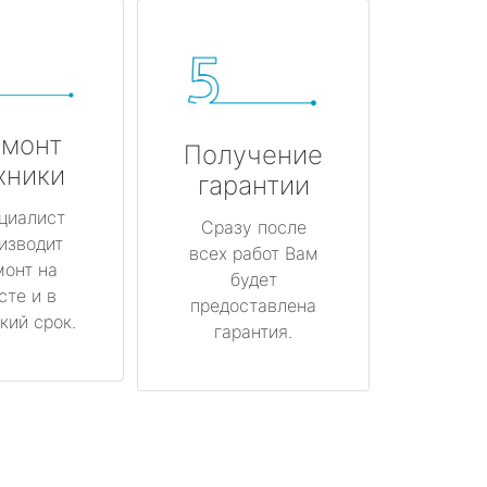
монт
Получение
хники
гарантии
циалист
Сразу после
изводит
всех работ Вам
монт на
будет
сте и в
предоставлена
кий срок.
гарантия.