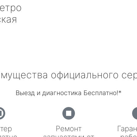
етро
ская
мущества официального се
Выезд и диагностика Бесплатно!*
тер
Ремонт
Гаран