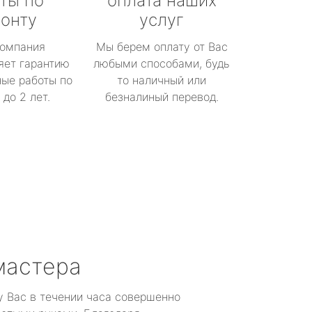
ты по
оплата наших
онту
услуг
омпания
Мы берем оплату от Вас
яет гарантию
любыми способами, будь
ые работы по
то наличный или
до 2 лет.
безналиный перевод.
мастера
у Вас в течении часа совершенно