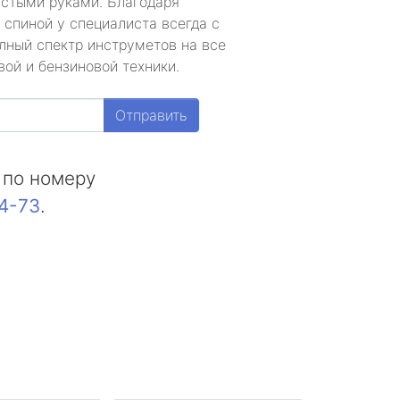
устыми руками. Благодаря
 спиной у специалиста всегда с
лный спектр инструметов на все
ой и бензиновой техники.
Отправить
 по номеру
44-73
.