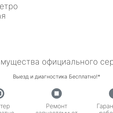
етро
ая
мущества официального се
Выезд и диагностика Бесплатно!*
тер
Ремонт
Гаран