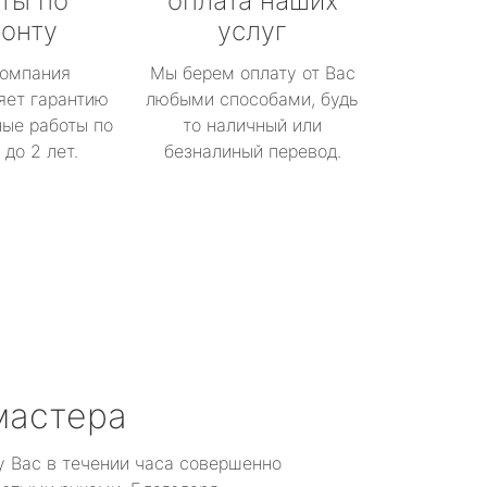
ты по
оплата наших
онту
услуг
омпания
Мы берем оплату от Вас
яет гарантию
любыми способами, будь
ые работы по
то наличный или
до 2 лет.
безналиный перевод.
мастера
у Вас в течении часа совершенно