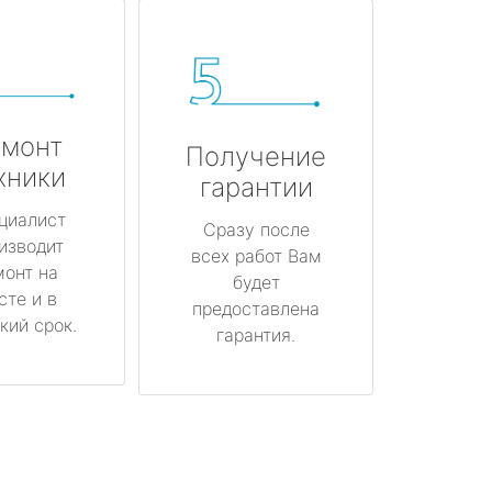
монт
Получение
хники
гарантии
циалист
Сразу после
изводит
всех работ Вам
монт на
будет
сте и в
предоставлена
кий срок.
гарантия.