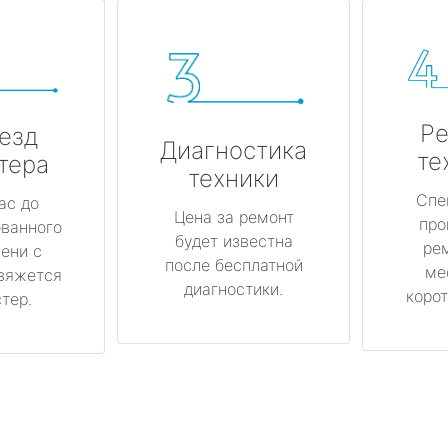
Ре
езд
Диагностика
те
тера
техники
Спе
ас до
Цена за ремонт
про
ованного
будет известна
ре
ени с
после бесплатной
ме
вяжется
диагностики.
корот
тер.