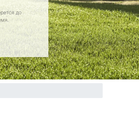
рется до
емя.