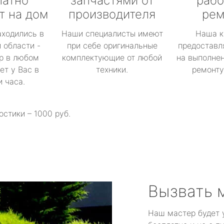
латно
запчастями от
рабо
т на дом
производителя
рем
аходились в
Наши специалисты имеют
Наша к
 области -
при себе оригинальные
предоставл
р в любом
комплектующие от любой
на выполнен
ет у Вас в
техники.
ремонту 
и часа.
остики – 1000 руб.
Вызвать 
Наш мастер будет 