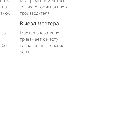
онтом
Мы применяем детали
тно
только от официального
тику.
производителя.
Выезд мастера
 за
Мастер оперативно
приезжает к месту
 без
назначения в течении
часа.