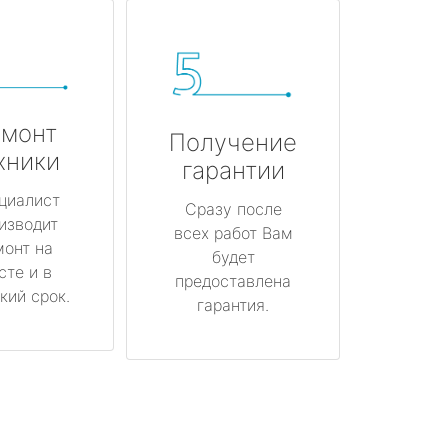
монт
Получение
хники
гарантии
циалист
Сразу после
изводит
всех работ Вам
монт на
будет
сте и в
предоставлена
кий срок.
гарантия.