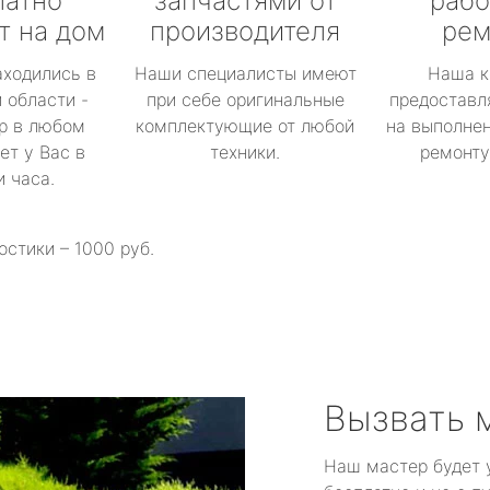
латно
запчастями от
рабо
т на дом
производителя
рем
аходились в
Наши специалисты имеют
Наша к
 области -
при себе оригинальные
предоставл
р в любом
комплектующие от любой
на выполнен
ет у Вас в
техники.
ремонту 
и часа.
остики – 1000 руб.
Вызвать 
Наш мастер будет 