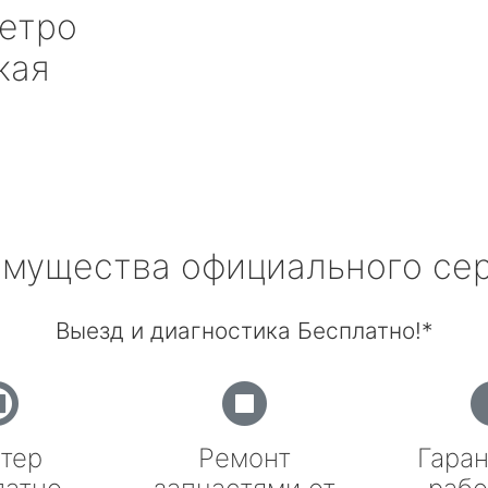
етро
кая
мущества официального се
Выезд и диагностика Бесплатно!*
тер
Ремонт
Гаран