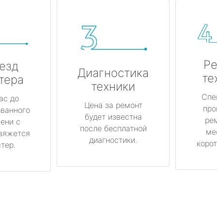
Ре
езд
Диагностика
те
тера
техники
Спе
ас до
Цена за ремонт
про
ованного
будет известна
ре
ени с
после бесплатной
ме
вяжется
диагностики.
корот
тер.