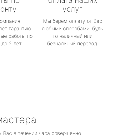
ты по
оплата наших
онту
услуг
омпания
Мы берем оплату от Вас
яет гарантию
любыми способами, будь
ые работы по
то наличный или
до 2 лет.
безналиный перевод.
мастера
у Вас в течении часа совершенно