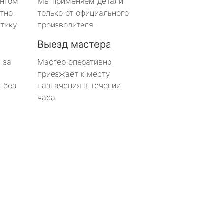
онтом
Мы применяем детали
тно
только от официального
тику.
производителя.
Выезд мастера
 за
Мастер оперативно
приезжает к месту
 без
назначения в течении
часа.