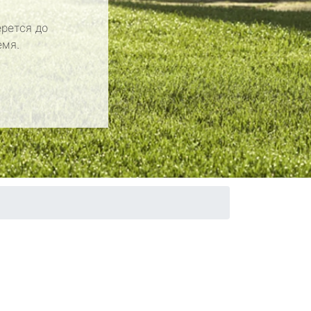
рется до
емя.