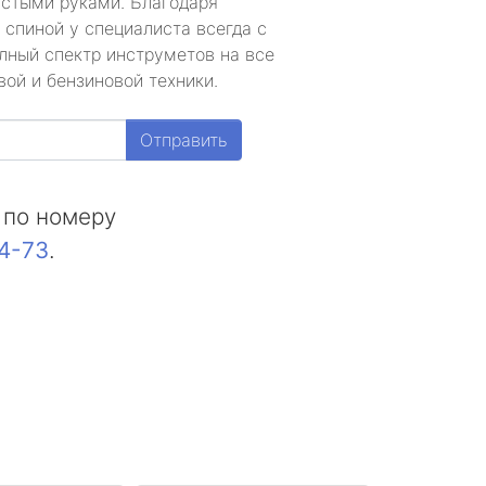
устыми руками. Благодаря
 спиной у специалиста всегда с
лный спектр инструметов на все
ой и бензиновой техники.
Отправить
 по номеру
44-73
.