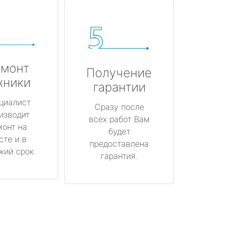
монт
Получение
хники
гарантии
циалист
Сразу после
изводит
всех работ Вам
монт на
будет
сте и в
предоставлена
кий срок.
гарантия.