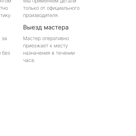
онтом
Мы применяем детали
тно
только от официального
тику.
производителя.
Выезд мастера
 за
Мастер оперативно
приезжает к месту
 без
назначения в течении
часа.