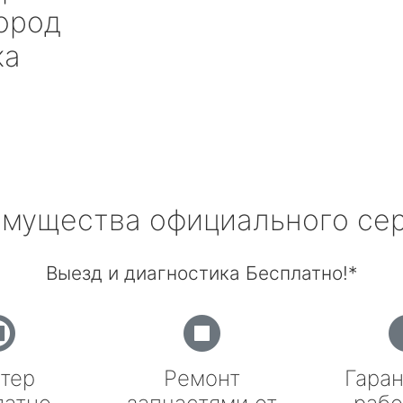
ород
ка
мущества официального се
Выезд и диагностика Бесплатно!*
тер
Ремонт
Гаран