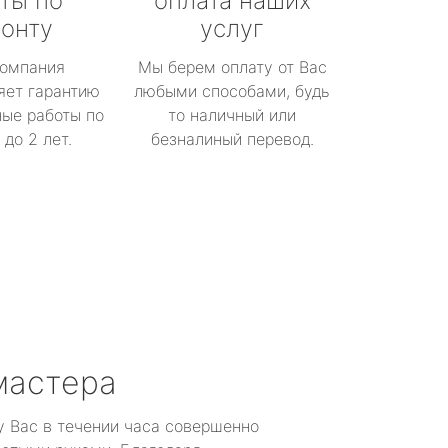
ты по
оплата наших
онту
услуг
омпания
Мы берем оплату от Вас
яет гарантию
любыми способами, будь
ые работы по
то наличный или
до 2 лет.
безналиный перевод.
мастера
у Вас в течении часа совершенно