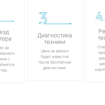
Ре
езд
Диагностика
те
тера
техники
Спе
ас до
Цена за ремонт
про
ованного
будет известна
ре
ени с
после бесплатной
ме
вяжется
диагностики.
корот
тер.