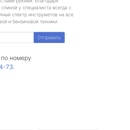
устыми руками. Благодаря
 спиной у специалиста всегда с
лный спектр инструметов на все
ой и бензиновой техники.
Отправить
 по номеру
44-73
.