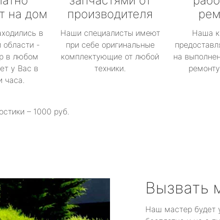
латно
запчастями от
рабо
т на дом
производителя
рем
аходились в
Наши специалисты имеют
Наша к
 области -
при себе оригинальные
предоставл
р в любом
комплектующие от любой
на выполнен
ет у Вас в
техники.
ремонту 
и часа.
остики – 1000 руб.
Вызвать 
Наш мастер будет 