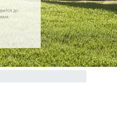
рется до
ремя.