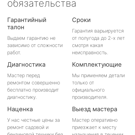
обязательства
Гарантийный
Сроки
талон
Гарантия варьируется
Выдаем гарантию не
от полугода до 2-х лет
зависимо от сложности
смотря какая
работ.
неисправность.
Диагностика
Комплектующие
Мастер перед
Мы применяем детали
ремонтом совершенно
только от
бесплатно производит
официального
диагностику.
производителя.
Наценка
Выезд мастера
У нас честные цены за
Мастер оперативно
ремонт садовой и
приезжает к месту
бензиновой техники без
назначения в течении