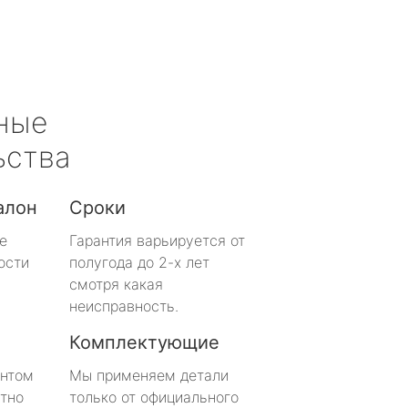
ные
ьства
алон
Сроки
е
Гарантия варьируется от
ости
полугода до 2-х лет
смотря какая
неисправность.
Комплектующие
онтом
Мы применяем детали
тно
только от официального