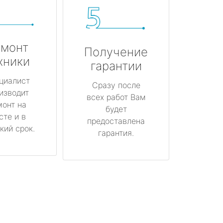
монт
Получение
хники
гарантии
циалист
Сразу после
изводит
всех работ Вам
монт на
будет
сте и в
предоставлена
кий срок.
гарантия.