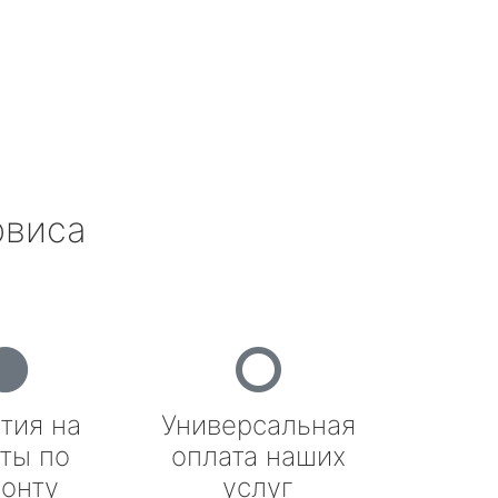
рвиса
тия на
Универсальная
ты по
оплата наших
онту
услуг