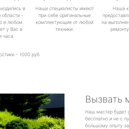
аходились в
Наши специалисты имеют
Наша к
 области -
при себе оригинальные
предоставл
р в любом
комплектующие от любой
на выполнен
ет у Вас в
техники.
ремонту 
и часа.
остики – 1000 руб.
Вызвать 
Наш мастер будет 
бесплатно и не с п
большому опыту за