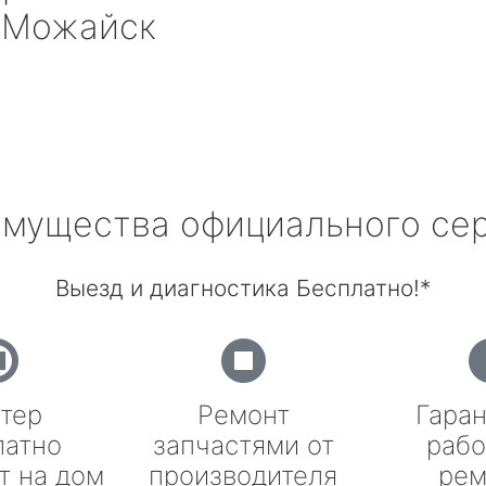
 Можайск
мущества официального се
Выезд и диагностика Бесплатно!*
тер
Ремонт
Гаран
латно
запчастями от
рабо
т на дом
производителя
рем