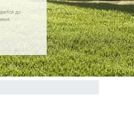
рется до
ремя.