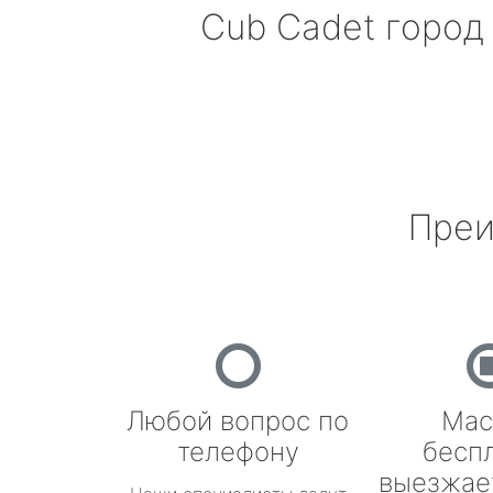
Cub Cadet
город
Преи
Любой вопрос по
Мас
телефону
бесп
выезжае