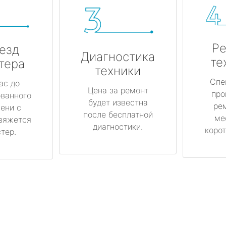
Ре
езд
Диагностика
те
тера
техники
Спе
ас до
Цена за ремонт
про
ованного
будет известна
ре
ени с
после бесплатной
ме
вяжется
диагностики.
корот
тер.